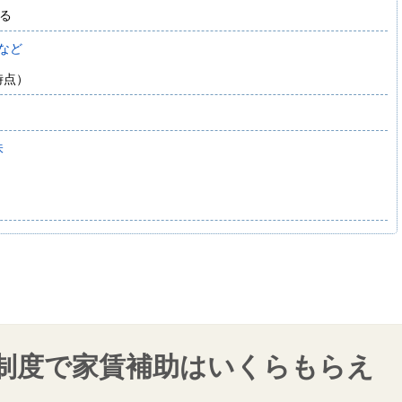
る
など
時点）
味
制度で家賃補助はいくらもらえ