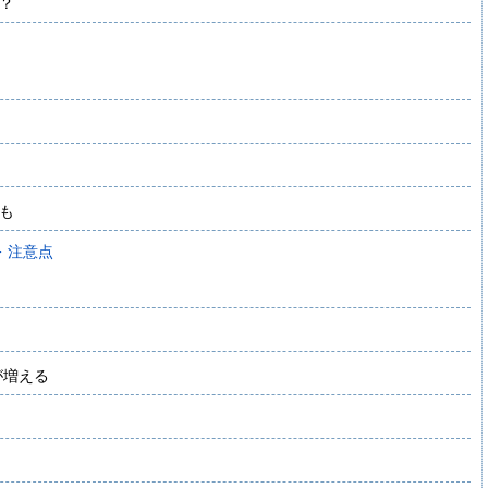
？
も
・注意点
が増える