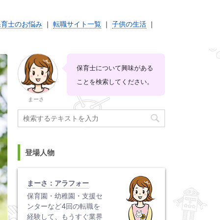
保育士のお悩み
｜
転職サイト一覧
｜
子供の生活
｜
保育士について興味がある
ことを検索してください。
まーさ
登場人物
まーさ：アラフォー
保育園・幼稚園・支援セ
ンターなど4回の転職を
経験して、もうすぐ業界